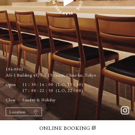
104-0061
AG-1 Building 4F, 7-5-15 Ginza, Chuo-ku, Tokyo
Open
11：30 - 14：00（L.O, 13：30）
17：00 - 22：30（L.O, 22：00）
Close
Sunday & Holiday
Location
ONLINE BOOKING